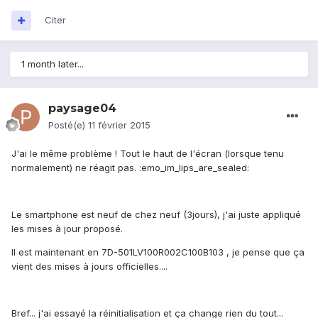
Citer
1 month later...
paysage04
Posté(e)
11 février 2015
J'ai le même problème ! Tout le haut de l'écran (lorsque tenu
normalement) ne réagit pas. :emo_im_lips_are_sealed:
Le smartphone est neuf de chez neuf (3jours), j'ai juste appliqué
les mises à jour proposé.
Il est maintenant en 7D-501LV100R002C100B103 , je pense que ça
vient des mises à jours officielles....
Bref... j'ai essayé la réinitialisation et ça change rien du tout...