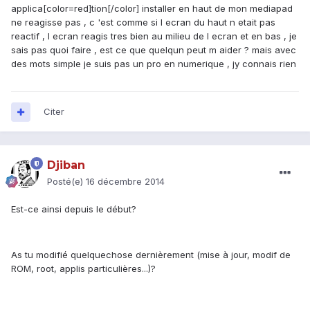
applica[color=red]tion[/color] installer en haut de mon mediapad
ne reagisse pas , c 'est comme si l ecran du haut n etait pas
reactif , l ecran reagis tres bien au milieu de l ecran et en bas , je
sais pas quoi faire , est ce que quelqun peut m aider ? mais avec
des mots simple je suis pas un pro en numerique , jy connais rien
Citer
Djiban
Posté(e)
16 décembre 2014
Est-ce ainsi depuis le début?
As tu modifié quelquechose dernièrement (mise à jour, modif de
ROM, root, applis particulières...)?