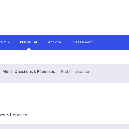
orum
Naviguer
Activité
Classement
- Aides, Questions & Réponses
Problème batterie
ions & Réponses