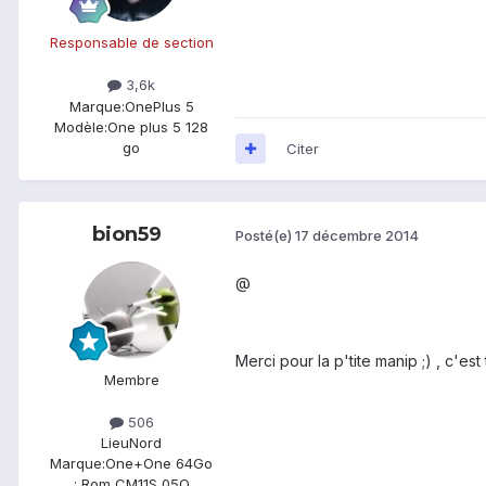
Responsable de section
3,6k
Marque:
OnePlus 5
Modèle:
One plus 5 128
go
Citer
bion59
Posté(e)
17 décembre 2014
@
Merci pour la p'tite manip ;) , c'est
Membre
506
Lieu
Nord
Marque:
One+One 64Go
: Rom CM11S 05Q