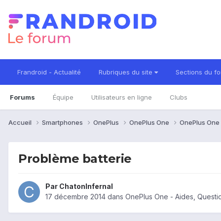
Frandroid - Actualité
Rubriques du site
Sections du f
Forums
Équipe
Utilisateurs en ligne
Clubs
Accueil
Smartphones
OnePlus
OnePlus One
OnePlus One 
Problème batterie
Par
ChatonInfernal
17 décembre 2014
dans
OnePlus One - Aides, Quest