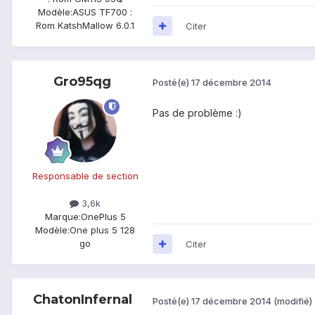
Modèle:
ASUS TF700 :
Rom KatshMallow 6.0.1
Citer
Gro95qg
Posté(e)
17 décembre 2014
Pas de problème :)
Responsable de section
3,6k
Marque:
OnePlus 5
Modèle:
One plus 5 128
go
Citer
ChatonInfernal
Posté(e)
17 décembre 2014
(modifié)