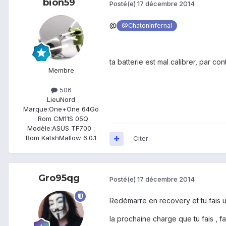
bion59
Posté(e)
17 décembre 2014
@
@ChatonInfernal
ta batterie est mal calibrer, par c
Membre
506
Lieu
Nord
Marque:
One+One 64Go
: Rom CM11S 05Q
Modèle:
ASUS TF700 :
Rom KatshMallow 6.0.1
Citer
Gro95qg
Posté(e)
17 décembre 2014
Redémarre en recovery et tu fais 
la prochaine charge que tu fais , f