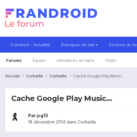
Frandroid - Actualité
Rubriques du site
Sections du f
Forums
Équipe
Utilisateurs en ligne
Clubs
Accueil
Corbeille
Corbeille
Cache Google Play Music...
Cache Google Play Music...
Par
jcg13
18 décembre 2014
dans
Corbeille