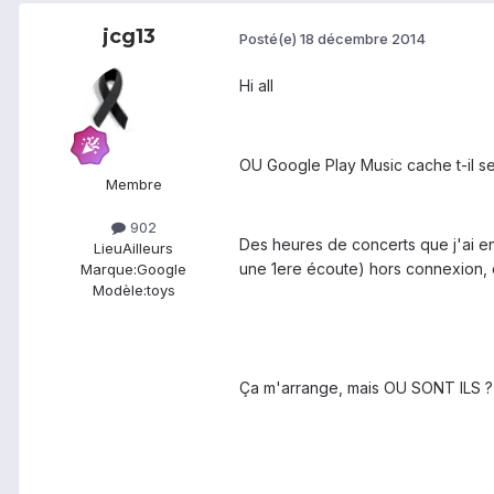
jcg13
Posté(e)
18 décembre 2014
Hi all
OU Google Play Music cache t-il se
Membre
902
Des heures de concerts que j'ai e
Lieu
Ailleurs
une 1ere écoute) hors connexion, c
Marque:
Google
Modèle:
toys
Ça m'arrange, mais OU SONT ILS ?