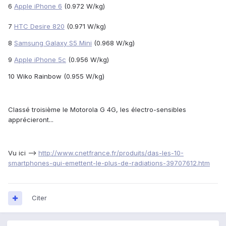
6
Apple iPhone 6
(0.972 W/kg)
7
HTC Desire 820
(0.971 W/kg)
8
Samsung Galaxy S5 Mini
(0.968 W/kg)
9
Apple iPhone 5c
(0.956 W/kg)
10 Wiko Rainbow (0.955 W/kg)
Classé troisième le Motorola G 4G, les électro-sensibles
apprécieront...
Vu ici -->
http://www.cnetfrance.fr/produits/das-les-10-
smartphones-qui-emettent-le-plus-de-radiations-39707612.htm
Citer