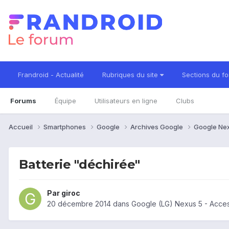
Frandroid - Actualité
Rubriques du site
Sections du f
Forums
Équipe
Utilisateurs en ligne
Clubs
Accueil
Smartphones
Google
Archives Google
Google Ne
Batterie "déchirée"
Par
giroc
20 décembre 2014
dans
Google (LG) Nexus 5 - Acce