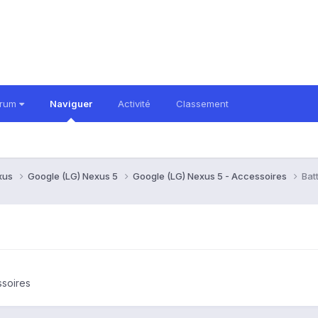
orum
Naviguer
Activité
Classement
xus
Google (LG) Nexus 5
Google (LG) Nexus 5 - Accessoires
Bat
ssoires