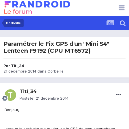
Corbeille
Paramétrer le Fix GPS d'un "Mini S4"
Lenteen F9192 (CPU MT6572)
Par
Titi_34
21 décembre 2014
dans
Corbeille
Titi_34
Posté(e)
21 décembre 2014
Bonjour,
lorsque je souhaite me guider via le GPS de mon smartphone,