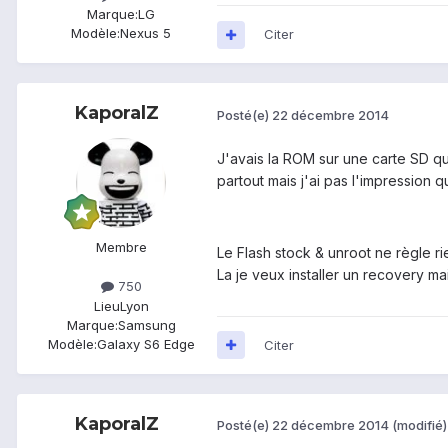
Marque:
LG
Modèle:
Nexus 5
Citer
KaporalZ
Posté(e)
22 décembre 2014
J'avais la ROM sur une carte SD qu
partout mais j'ai pas l'impression 
Membre
Le Flash stock & unroot ne règle rie
La je veux installer un recovery mai
750
Lieu
Lyon
Marque:
Samsung
Modèle:
Galaxy S6 Edge
Citer
KaporalZ
Posté(e)
22 décembre 2014
(modifié)