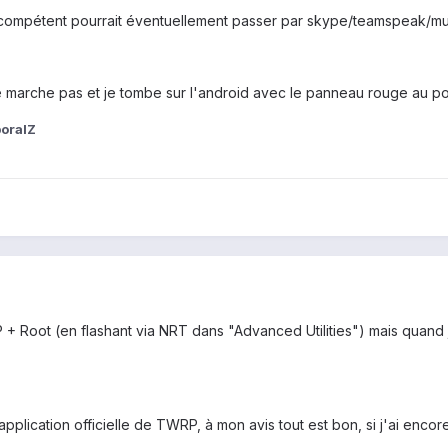
 compétent pourrait éventuellement passer par skype/teamspeak/mu
a ne marche pas et je tombe sur l'android avec le panneau rouge au po
oralZ
imLP + Root (en flashant via NRT dans "Advanced Utilities") mais quan
l'application officielle de TWRP, à mon avis tout est bon, si j'ai enc