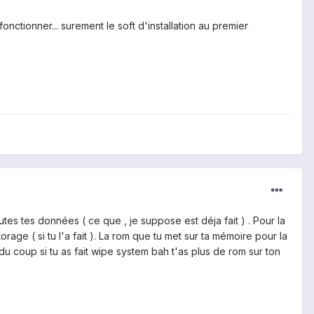
onctionner... surement le soft d'installation au premier
tes tes données ( ce que , je suppose est déja fait ) . Pour la
rage ( si tu l'a fait ). La rom que tu met sur ta mémoire pour la
t du coup si tu as fait wipe system bah t'as plus de rom sur ton