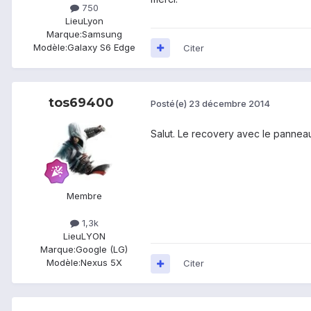
750
Lieu
Lyon
Marque:
Samsung
Modèle:
Galaxy S6 Edge
Citer
tos69400
Posté(e)
23 décembre 2014
Salut. Le recovery avec le panneau 
Membre
1,3k
Lieu
LYON
Marque:
Google (LG)
Modèle:
Nexus 5X
Citer