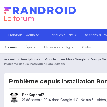
Frandroid - Actualité
Rubriques du site
Sections du f
Forums
Équipe
Utilisateurs en ligne
Clubs
Accueil
Smartphones
Google
Archives Google
Google Ne
Problème depuis installation Rom Custom
Problème depuis installation R
Par
KaporalZ
21 décembre 2014
dans
Google (LG) Nexus 5 - Aides