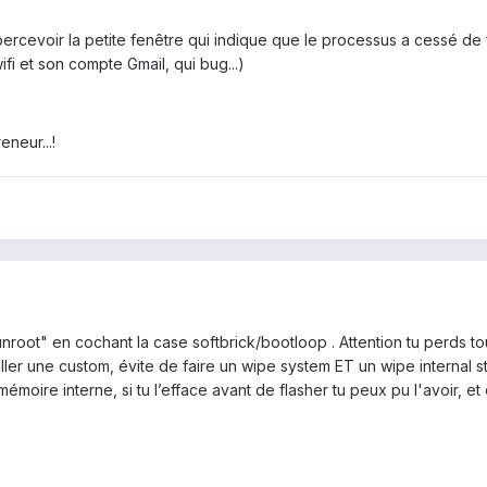
percevoir la petite fenêtre qui indique que le processus a cessé de f
ifi et son compte Gmail, qui bug...)
eneur...!
root" en cochant la case softbrick/bootloop . Attention tu perds tou
ler une custom, évite de faire un wipe system ET un wipe internal sto
mémoire interne, si tu l’efface avant de flasher tu peux pu l'avoir, e