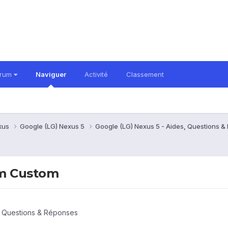
orum
Naviguer
Activité
Classement
xus
Google (LG) Nexus 5
Google (LG) Nexus 5 - Aides, Questions 
om Custom
, Questions & Réponses