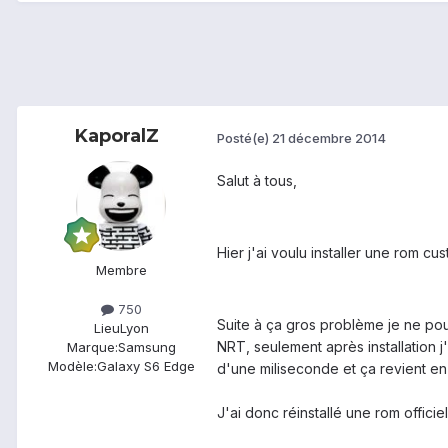
KaporalZ
Posté(e)
21 décembre 2014
Salut à tous,
Hier j'ai voulu installer une rom c
Membre
750
Suite à ça gros problème je ne pouv
Lieu
Lyon
NRT, seulement après installation j
Marque:
Samsung
Modèle:
Galaxy S6 Edge
d'une miliseconde et ça revient en 
J'ai donc réinstallé une rom offici