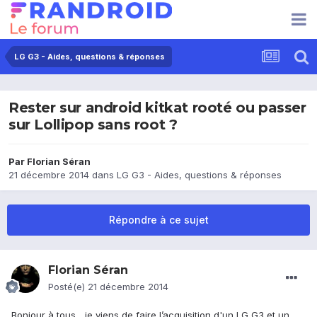
LG G3 - Aides, questions & réponses
Rester sur android kitkat rooté ou passer
sur Lollipop sans root ?
Par
Florian Séran
21 décembre 2014
dans
LG G3 - Aides, questions & réponses
Répondre à ce sujet
Florian Séran
Posté(e)
21 décembre 2014
Bonjour à tous，je viens de faire l’acquisition d'un LG G3 et un