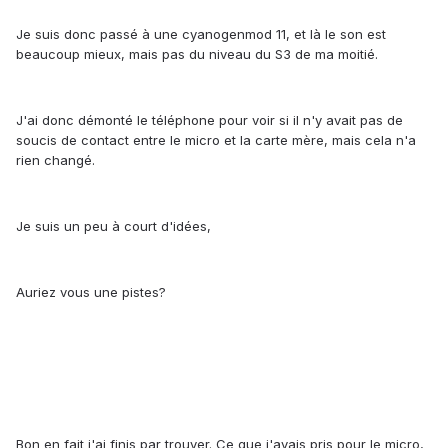
Je suis donc passé à une cyanogenmod 11, et là le son est
beaucoup mieux, mais pas du niveau du S3 de ma moitié.
J'ai donc démonté le téléphone pour voir si il n'y avait pas de
soucis de contact entre le micro et la carte mère, mais cela n'a
rien changé.
Je suis un peu à court d'idées,
Auriez vous une pistes?
Bon en fait j'ai finis par trouver. Ce que j'avais pris pour le micro,