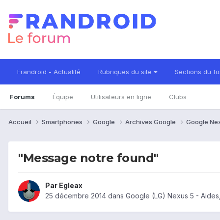
Frandroid - Actualité
Rubriques du site
Sections du f
Forums
Équipe
Utilisateurs en ligne
Clubs
Accueil
Smartphones
Google
Archives Google
Google Ne
"Message notre found"
Par
Egleax
25 décembre 2014
dans
Google (LG) Nexus 5 - Aides