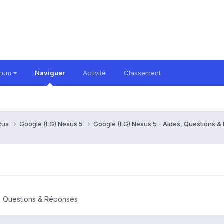
orum
Naviguer
Activité
Classement
xus
Google (LG) Nexus 5
Google (LG) Nexus 5 - Aides, Questions 
, Questions & Réponses