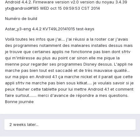
Android 4.4.2. Firmeware version v2.0 version du noyau 3.4.39
ytx@android#185 WED oct 15 09:59:53 CST 2014
Numéro de build
Astar_y3-eng 4.4.2 KVT49L20141015 test-keys
Voilà toutes les infos que j'ai.... j'ai réussi a la rooter car j'avais
des programmes notamment des malwares installes dessus mais
je trouve que certaines applis ne fonctionne pas bien dont sfrtv
qui m'intéresse au plus au point car sinon elle me pique la
mienne pour regarder ses programmes Disney dessus. L'appli ne
marche pas bien tout est saccadé et de très mauvaise qualité...
sur ma pipo en Android 4.1 ça marche nickel et il parait que cette
appli sfrtv ne marche pas bien sous kitkat..... je voulais savoir si je
peux flasher cette tablette pour lui mettre Android 4.1 et comment
faire surtout........ merci d'avance de répondre a mes questions.
Bonne journée
2 weeks later...