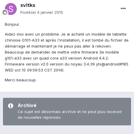
svitks
Posté(e)
4 janvier 2015
Bonjour.
Aidez-moi avec
un problème
.
Je ai acheté un
modèle de tablette
chinoise
G101
-
A33
et après l'installation
, il
est tombé du
fichier de
démarrage
et maintenant
je ne peux pas
aller à
rekoveri
.
Beaucoup
de demander
de mettre votre
firmware
(le modèle
g101-a33 avec un quad core a33 version Android 4.4.2.
Firmeware version v2.0 version du noyau 3.4.39 ytx@android#185
WED oct 15 09:59:53 CST 2014).
Merci beaucoup.
Archivé
Ce sujet est désormais archivé et ne peut plus recevoir
de nouvelles réponses.