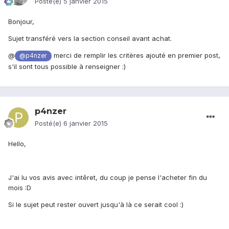
Posté(e)
5 janvier 2015
Bonjour,
Sujet transféré vers la section conseil avant achat.
@
merci de remplir les critères ajouté en premier post,
@p4nzer
s'il sont tous possible à renseigner :)
p4nzer
Posté(e)
6 janvier 2015
Hello,
J'ai lu vos avis avec intêret, du coup je pense l'acheter fin du
mois :D
Si le sujet peut rester ouvert jusqu'à là ce serait cool :)