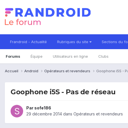
Frandroid - Actualité
Rubriques du site
Sections du f
Forums
Équipe
Utilisateurs en ligne
Clubs
Accueil
Android
Opérateurs et revendeurs
Goophone i5S - P
Goophone i5S - Pas de réseau
Par
sofe186
29 décembre 2014
dans
Opérateurs et revendeurs