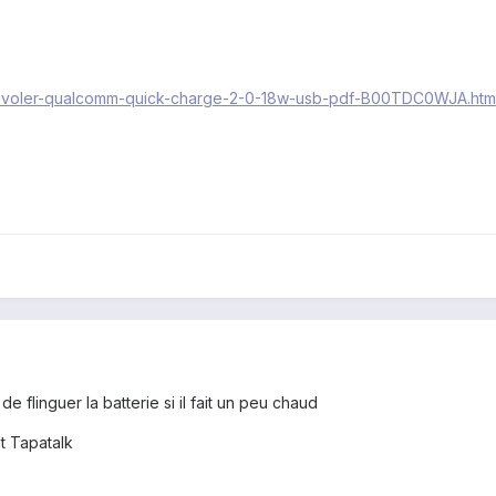
m/ivoler-qualcomm-quick-charge-2-0-18w-usb-pdf-B00TDC0WJA.htm
e flinguer la batterie si il fait un peu chaud
t Tapatalk