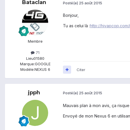
Bataclan
Posté(e)
25 août 2015
Bonjour,
Tu as celui là :
http://hivapcop.co
Membre
71
Lieu
01580
Marque:
GOOGLE
Modèle:
NEXUS 6
Citer
jpph
Posté(e)
25 août 2015
Mauvais plan à mon avis, ça risque d
Envoyé de mon Nexus 6 en utilisan