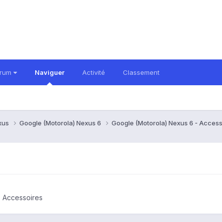
orum
Naviguer
Activité
Classement
xus
Google (Motorola) Nexus 6
Google (Motorola) Nexus 6 - Acces
- Accessoires