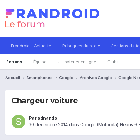
Frandroid - Actualité
Rubriques du site
Sections du f
Forums
Équipe
Utilisateurs en ligne
Clubs
Accueil
Smartphones
Google
Archives Google
Google Ne
Chargeur voiture
Par
sdnando
30 décembre 2014
dans
Google (Motorola) Nexus 6 