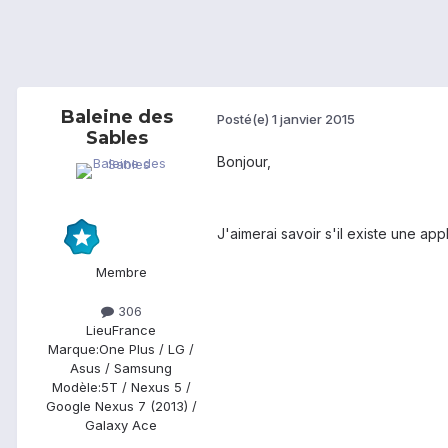
Baleine des
Posté(e)
1 janvier 2015
Sables
Bonjour,
J'aimerai savoir s'il existe une ap
Membre
306
Lieu
France
Marque:
One Plus / LG /
Asus / Samsung
Modèle:
5T / Nexus 5 /
Google Nexus 7 (2013) /
Galaxy Ace