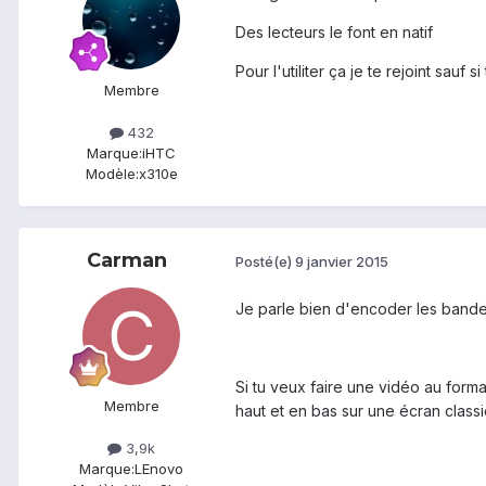
Des lecteurs le font en natif
Pour l'utiliter ça je te rejoint sau
Membre
432
Marque:
iHTC
Modèle:
x310e
Carman
Posté(e)
9 janvier 2015
Je parle bien d'encoder les bande n
Si tu veux faire une vidéo au forma
Membre
haut et en bas sur une écran classi
3,9k
Marque:
LEnovo