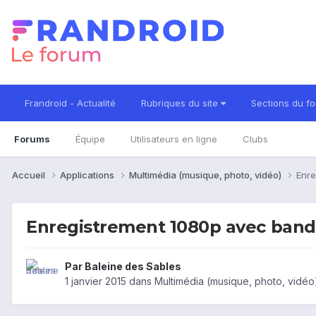
Frandroid - Actualité
Rubriques du site
Sections du f
Forums
Équipe
Utilisateurs en ligne
Clubs
Accueil
Applications
Multimédia (musique, photo, vidéo)
Enre
Enregistrement 1080p avec band
Par
Baleine des Sables
1 janvier 2015
dans
Multimédia (musique, photo, vidéo