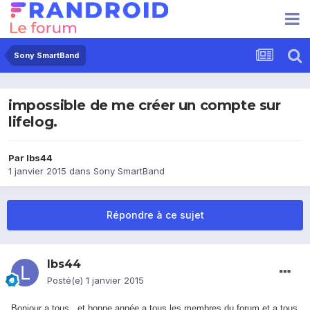
Sony SmartBand
impossible de me créer un compte sur
lifelog.
Par
lbs44
1 janvier 2015
dans
Sony SmartBand
Répondre à ce sujet
lbs44
Posté(e)
1 janvier 2015
Bonjour a tous , et bonne année a tous les membres du forum et a tous