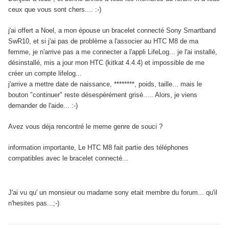
ceux que vous sont chers.... :-)
j'ai offert a Noel, a mon épouse un bracelet connecté Sony Smartband
SwR10, et si j'ai pas de problème a l'associer au HTC M8 de ma
femme, je n'arrive pas a me connecter a l'appli LifeLog... je l'ai installé,
désinstallé, mis a jour mon HTC (kitkat 4.4.4) et impossible de me
créer un compte lifelog...
j'arrive a mettre date de naissance, ********, poids, taille... mais le
bouton "continuer" reste désespérément grisé..... Alors, je viens
demander de l'aide... :-)
Avez vous déja rencontré le meme genre de souci ?
information importante, Le HTC M8 fait partie des téléphones
compatibles avec le bracelet connecté...
J'ai vu qu' un monsieur ou madame sony etait membre du forum... qu'il
n'hesites pas...;-)