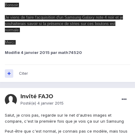
Bonsoir,
Je viens de faire l'acquisition d'un Samsung Galaxy note 4 noir et je
souhaiterais savoir si la présence de stries sur ces boutons est
normale.
Merci.
Modifié
4 janvier 2015
par math74520
Citer
Invité FAJO
Posté(e)
4 janvier 2015
Salut, je crois pas, regarde sur le net d'autres images et
compare, c'est la première fois que je vois ça sur un Samsung
Peut-être que c'est normal, je connais pas ce modèle, mais tous