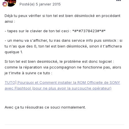
Posté(e)
5 janvier 2015
Déjà tu peux vérifier si ton tel est bien désimlocké en procédant
ainsi :
- tapes sur le clavier de ton tel ceci : *#*#7378423#*#*
- un menu va s'afficher, tu iras dans service info puis simlock : si
tu n'as que des 0, ton tel est bien désimlocké, sinon il t'affichera
quelque 1.
Si ton tel est bien desimlocké, le problème est donc logiciel :
comme la réparation via pccompagnon ne fonctionne pas, alors
je t'invite à suivre ce tuto :
TUTO] Pourquoi et Comment installer la ROM Officielle de SONY
avec Flashtool (pour ne plus avoir la surcouche opérateur)
Avec ça tu résoudras ce souci normalement.