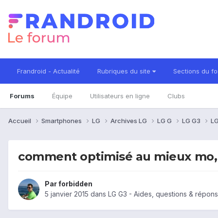
Frandroid - Actualité
Rubriques du site
Sections du f
Forums
Équipe
Utilisateurs en ligne
Clubs
Accueil
Smartphones
LG
Archives LG
LG G
LG G3
LG
comment optimisé au mieux mo,
Par
forbidden
5 janvier 2015
dans
LG G3 - Aides, questions & répon