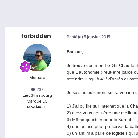
forbidden
Posté(e)
5 janvier 2015
Bonjour,
Je trouve que mon LG G3 Chauffe Bea
que L'autonomie (Peut-être parce que
Membre
atteindre jusqu'à 41° d'après dr batt
233
Je suis actuellement sur la version d
Lieu
Strasbourg
Marque:
LG
1) J'ai pu lire sur Internet que la C
Modèle:
G3
2) avez-vous peut-être une meilleur
3) Même question pour le Karnel
4) une astuce pour préserver la batte
5) un ami m'a parlé de logiciels qui