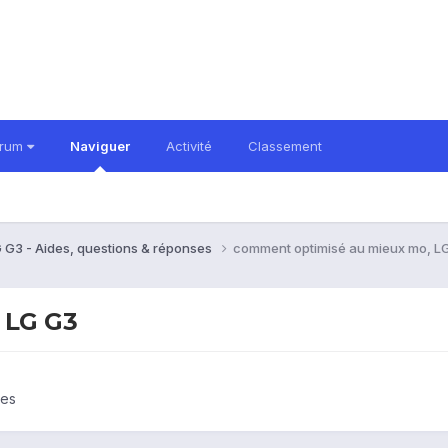
orum
Naviguer
Activité
Classement
 G3 - Aides, questions & réponses
comment optimisé au mieux mo, L
 LG G3
ses