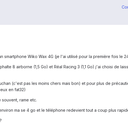
Co
'un smartphone Wiko Wax 4G (je l'ai utilisé pour la première fois le 2
phalte 8 airborne (1,5 Go) et Réal Racing 3 (1,1 Go) j'ai choisi de 
han (c'est pas les moins chers mais bon) et pour plus de précaution 
eux en fat32)
 souvent, rame etc.
environ ma se 4 go et le téléphone redevient tout a coup plus rapide 
?