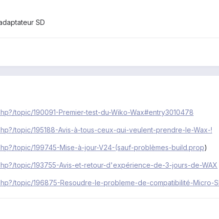
 adaptateur SD
x.php?/topic/190091-Premier-test-du-Wiko-Wax#entry3010478
.php?/topic/195188-Avis-à-tous-ceux-qui-veulent-prendre-le-Wax-!
.php?/topic/199745-Mise-à-jour-V24-(sauf-problèmes-build.prop
)
.php?/topic/193755-Avis-et-retour-d'expérience-de-3-jours-de-WAX
x.php?/topic/196875-Resoudre-le-probleme-de-compatibilité-Micro-