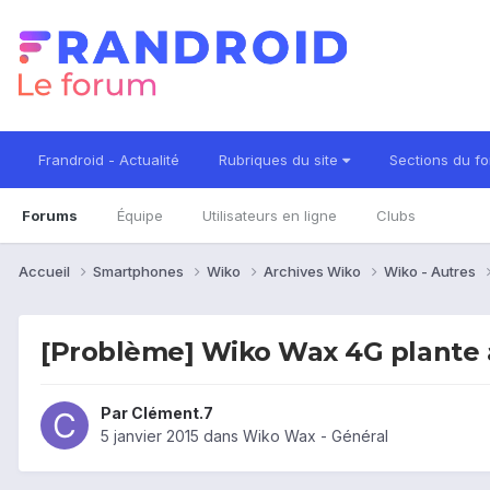
Frandroid - Actualité
Rubriques du site
Sections du f
Forums
Équipe
Utilisateurs en ligne
Clubs
Accueil
Smartphones
Wiko
Archives Wiko
Wiko - Autres
[Problème] Wiko Wax 4G plante 
Par
Clément.7
5 janvier 2015
dans
Wiko Wax - Général