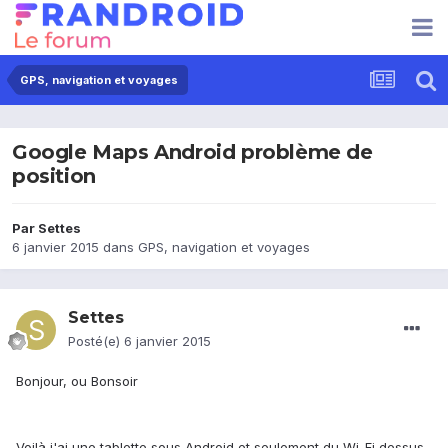
GPS, navigation et voyages
Google Maps Android problème de
position
Par
Settes
6 janvier 2015
dans
GPS, navigation et voyages
Settes
Posté(e)
6 janvier 2015
Bonjour, ou Bonsoir
Voilà j'ai une tablette sous Android et seulement du Wi-Fi dessus