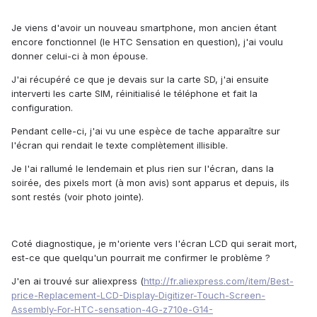
Je viens d'avoir un nouveau smartphone, mon ancien étant
encore fonctionnel (le HTC Sensation en question), j'ai voulu
donner celui-ci à mon épouse.
J'ai récupéré ce que je devais sur la carte SD, j'ai ensuite
interverti les carte SIM, réinitialisé le téléphone et fait la
configuration.
Pendant celle-ci, j'ai vu une espèce de tache apparaître sur
l'écran qui rendait le texte complètement illisible.
Je l'ai rallumé le lendemain et plus rien sur l'écran, dans la
soirée, des pixels mort (à mon avis) sont apparus et depuis, ils
sont restés (voir photo jointe).
Coté diagnostique, je m'oriente vers l'écran LCD qui serait mort,
est-ce que quelqu'un pourrait me confirmer le problème ?
J'en ai trouvé sur aliexpress (
http://fr.aliexpress.com/item/Best-
price-Replacement-LCD-Display-Digitizer-Touch-Screen-
Assembly-For-HTC-sensation-4G-z710e-G14-