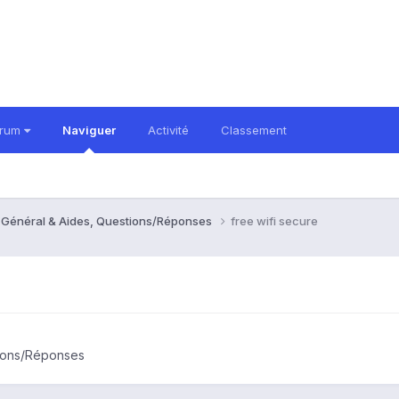
orum
Naviguer
Activité
Classement
- Général & Aides, Questions/Réponses
free wifi secure
tions/Réponses