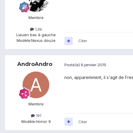
Membre
1,6k
Lieu
en bas à gauche
Modèle:
Nexus douze
Citer
AndroAndro
Posté(e)
9 janvier 2015
non, apparemment, il s'agit de Free
Membre
191
Modèle:
Honor 9
Citer