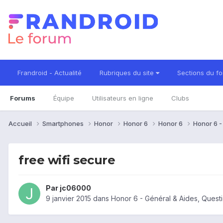
Frandroid - Actualité
Rubriques du site
Sections du f
Forums
Équipe
Utilisateurs en ligne
Clubs
Accueil
Smartphones
Honor
Honor 6
Honor 6
Honor 6 
free wifi secure
Par
jc06000
9 janvier 2015
dans
Honor 6 - Général & Aides, Ques