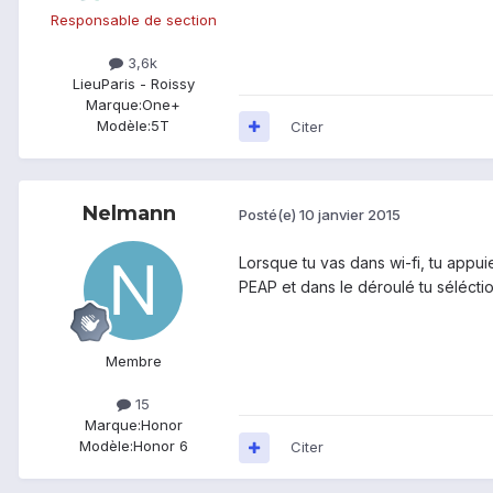
Responsable de section
3,6k
Lieu
Paris - Roissy
Marque:
One+
Modèle:
5T
Citer
Nelmann
Posté(e)
10 janvier 2015
Lorsque tu vas dans wi-fi, tu appui
PEAP et dans le déroulé tu sélécti
Membre
15
Marque:
Honor
Modèle:
Honor 6
Citer