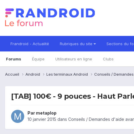
Frandroid - Actualité
Rubriques du site
Sections du f
Forums
Équipe
Utilisateurs en ligne
Clubs
Accueil
Android
Les terminaux Android
Conseils / Demandes
[TAB] 100€ - 9 pouces - Haut Parl
Par
metaplop
10 janvier 2015
dans
Conseils / Demandes d'aide avan