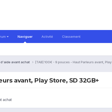
orum
Naviguer
Activité
Classement
 d'aide avant achat
[TAB] 100€ - 9 pouces - Haut Parleurs avant, Pla
eurs avant, Play Store, SD 32GB+
t achat