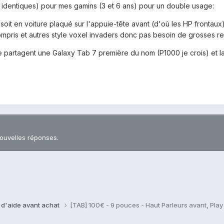
 2 identiques) pour mes gamins (3 et 6 ans) pour un double usage:
it en voiture plaqué sur l'appuie-tête avant (d'où les HP frontaux) 
ompris et autres style voxel invaders donc pas besoin de grosses r
se partagent une Galaxy Tab 7 première du nom (P1000 je crois) et la
nouvelles réponses.
 d'aide avant achat
[TAB] 100€ - 9 pouces - Haut Parleurs avant, Pla