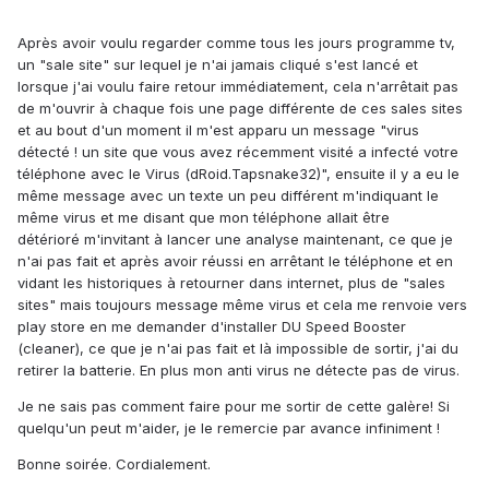
Après avoir voulu regarder comme tous les jours programme tv,
un "sale site" sur lequel je n'ai jamais cliqué s'est lancé et
lorsque j'ai voulu faire retour immédiatement, cela n'arrêtait pas
de m'ouvrir à chaque fois une page différente de ces sales sites
et au bout d'un moment il m'est apparu un message "virus
détecté ! un site que vous avez récemment visité a infecté votre
téléphone avec le Virus (dRoid.Tapsnake32)", ensuite il y a eu le
même message avec un texte un peu différent m'indiquant le
même virus et me disant que mon téléphone allait être
détérioré m'invitant à lancer une analyse maintenant, ce que je
n'ai pas fait et après avoir réussi en arrêtant le téléphone et en
vidant les historiques à retourner dans internet, plus de "sales
sites" mais toujours message même virus et cela me renvoie vers
play store en me demander d'installer DU Speed Booster
(cleaner), ce que je n'ai pas fait et là impossible de sortir, j'ai du
retirer la batterie. En plus mon anti virus ne détecte pas de virus.
Je ne sais pas comment faire pour me sortir de cette galère! Si
quelqu'un peut m'aider, je le remercie par avance infiniment !
Bonne soirée. Cordialement.