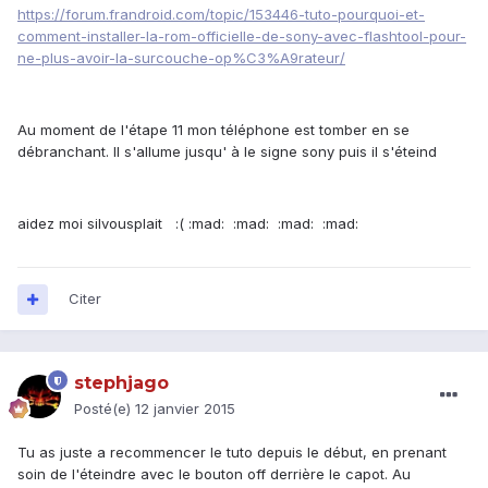
https://forum.frandroid.com/topic/153446-tuto-pourquoi-et-
comment-installer-la-rom-officielle-de-sony-avec-flashtool-pour-
ne-plus-avoir-la-surcouche-op%C3%A9rateur/
Au moment de l'étape 11 mon téléphone est tomber en se
débranchant. Il s'allume jusqu' à le signe sony puis il s'éteind
aidez moi silvousplait :( :mad: :mad: :mad: :mad:
Citer
stephjago
Posté(e)
12 janvier 2015
Tu as juste a recommencer le tuto depuis le début, en prenant
soin de l'éteindre avec le bouton off derrière le capot. Au