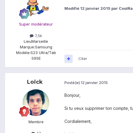
Modifié
12 janvier 2015
par CoolRa
Super modérateur
7,5k
Lieu
Marseille
Marque:
Samsung
Modèle:
S23 Ultra/Tab
S9SE
Citer
Loïck
Posté(e)
12 janvier 2015
Bonjour,
Si tu veux supprimer ton compte, t
Cordialement,
Membre