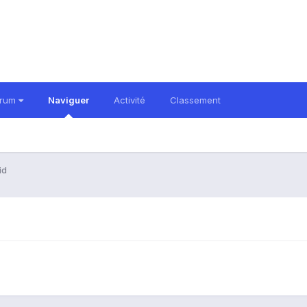
orum
Naviguer
Activité
Classement
id