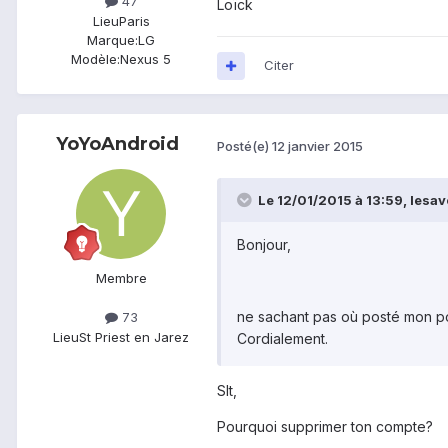
47
Loïck
Lieu
Paris
Marque:
LG
Modèle:
Nexus 5
Citer
YoYoAndroid
Posté(e)
12 janvier 2015
Le 12/01/2015 à 13:59, lesav
Bonjour,
Membre
ne sachant pas où posté mon pos
73
Lieu
St Priest en Jarez
Cordialement.
Slt,
Pourquoi supprimer ton compte?