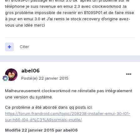
en B109SP01 passage en emui 3.0 ok après un problème sur le
téléphone je suis revenue en emui 2.3 avec clockworkmod .la
gros problème impossible de revenir en B109SP01 et de faire mise
à jour en emui 3.0 et J’ai remis le stock recovery d’origine avez-
vous une idée merci
Citer
abel06
Posté(e)
22 janvier 2015
Malheureusement clockworkmod ne réinstalle pas intégralement
une version du système.
Ce problème a été abordé dans qq posts ici:
https://forum.frandroid.com/topic/208238-installer-emui-30-l01-
sur-h60-l04-d%C3%A9sormais-inutile/
Modifié
22 janvier 2015
par abel06