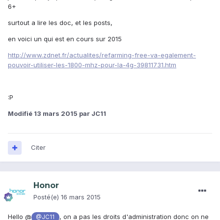
6+
surtout a lire les doc, et les posts,
en voici un qui est en cours sur 2015
http://www.zdnet.fr/actualites/refarming-free-va-egalement-
pouvoir-utiliser-les-1800-mhz-pour-la-4g-39811731.htm
:P
Modifié
13 mars 2015
par JC11
Citer
Honor
Posté(e)
16 mars 2015
Hello @
, on a pas les droits d'administration donc on ne
@JC11