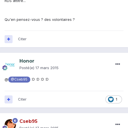
RDS attitré...
Qu'en pensez-vous ? des volontaires ?
Citer
Honor
Posté(e)
17 mars 2015
@
:D :D :D :D
@Cseb95
Citer
1
Cseb95