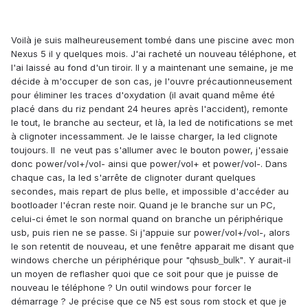
Voilà je suis malheureusement tombé dans une piscine avec mon
Nexus 5 il y quelques mois. J'ai racheté un nouveau téléphone, et
l'ai laissé au fond d'un tiroir. Il y a maintenant une semaine, je me
décide à m'occuper de son cas, je l'ouvre précautionneusement
pour éliminer les traces d'oxydation (il avait quand même été
placé dans du riz pendant 24 heures après l'accident), remonte
le tout, le branche au secteur, et là, la led de notifications se met
à clignoter incessamment. Je le laisse charger, la led clignote
toujours. Il ne veut pas s'allumer avec le bouton power, j'essaie
donc power/vol+/vol- ainsi que power/vol+ et power/vol-. Dans
chaque cas, la led s'arrête de clignoter durant quelques
secondes, mais repart de plus belle, et impossible d'accéder au
bootloader l'écran reste noir. Quand je le branche sur un PC,
celui-ci émet le son normal quand on branche un périphérique
usb, puis rien ne se passe. Si j'appuie sur power/vol+/vol-, alors
le son retentit de nouveau, et une fenêtre apparait me disant que
qhsusb_bulk".
windows cherche un périphérique pour "
Y aurait-il
un moyen de reflasher quoi que ce soit pour que je puisse de
nouveau le téléphone ? Un outil windows pour forcer le
démarrage ? Je précise que ce N5 est sous rom stock et que je