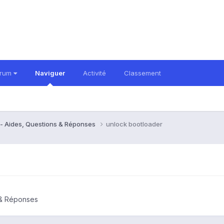
orum
Naviguer
Activité
Classement
- Aides, Questions & Réponses
unlock bootloader
 & Réponses