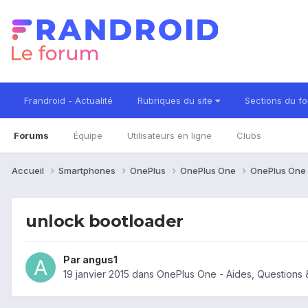
Frandroid - Actualité
Rubriques du site
Sections du f
Forums
Équipe
Utilisateurs en ligne
Clubs
Accueil
Smartphones
OnePlus
OnePlus One
OnePlus One 
unlock bootloader
Par
angus1
19 janvier 2015
dans
OnePlus One - Aides, Questions