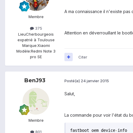
A ma connaissance il n'existe pas 
Membre
375
Attention en déverrouillant le boo
Lieu
Cherbourgeois
expatrié à Toulouse
Marque:
Xiaomi
Modèle:
Redmi Note 3
pro SE
Citer
BenJ93
Posté(e)
24 janvier 2015
Salut,
La commande pour voir l'état du b
Membre
fastboot oem device
-
info
801