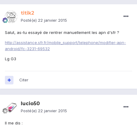
titik2
Posté(e)
22 janvier 2015
Salut, as-tu essayé de rentrer manuellement les apn d'sfr ?
http://assistance.sfr.fr/mobile_support/telephone/modifier-apn-
android/fc-3231-69532
Lg G3
Citer
lucio50
Posté(e)
22 janvier 2015
Il me dis :