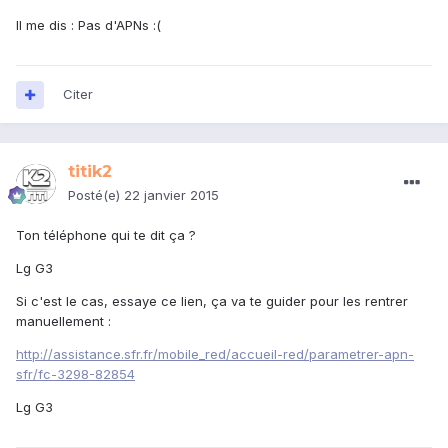
Il me dis : Pas d'APNs :(
Citer
titik2
Posté(e)
22 janvier 2015
Ton téléphone qui te dit ça ?
Lg G3
Si c'est le cas, essaye ce lien, ça va te guider pour les rentrer
manuellement :
http://assistance.sfr.fr/mobile_red/accueil-red/parametrer-apn-
sfr/fc-3298-82854
Lg G3