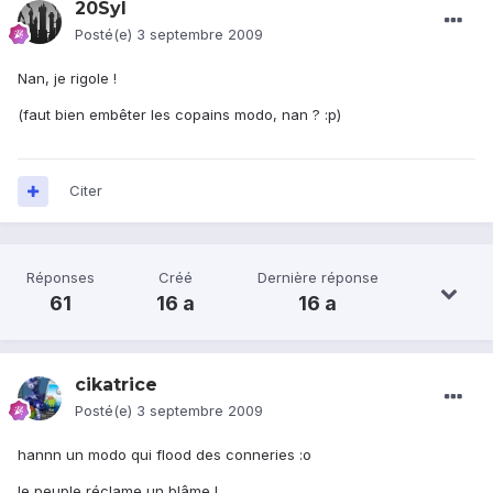
20Syl
Posté(e)
3 septembre 2009
Nan, je rigole !
(faut bien embêter les copains modo, nan ? :p)
Citer
Réponses
Créé
Dernière réponse
61
16 a
16 a
cikatrice
Posté(e)
3 septembre 2009
hannn un modo qui flood des conneries :o
le peuple réclame un blâme !