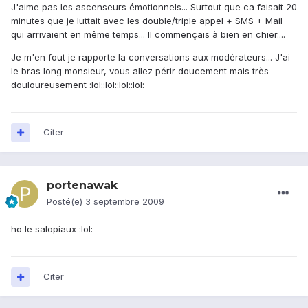
J'aime pas les ascenseurs émotionnels... Surtout que ca faisait 20
minutes que je luttait avec les double/triple appel + SMS + Mail
qui arrivaient en même temps... Il commençais à bien en chier....
Je m'en fout je rapporte la conversations aux modérateurs... J'ai
le bras long monsieur, vous allez périr doucement mais très
douloureusement :lol::lol::lol::lol:
Citer
portenawak
Posté(e)
3 septembre 2009
ho le salopiaux :lol:
Citer