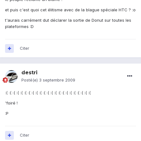
et puis c'est quoi cet élitisme avec de la blague spéciale HTC ? :o
t'aurais carrément dut déclarer la sortie de Donut sur toutes les
plateformes :D
Citer
destri
Posté(e)
3 septembre 2009
:( :( :( :( :( :( :( :( :( :( :( :( :( :( :( :( :( :( :( :( :( :( :(
'foiré !
:P
Citer