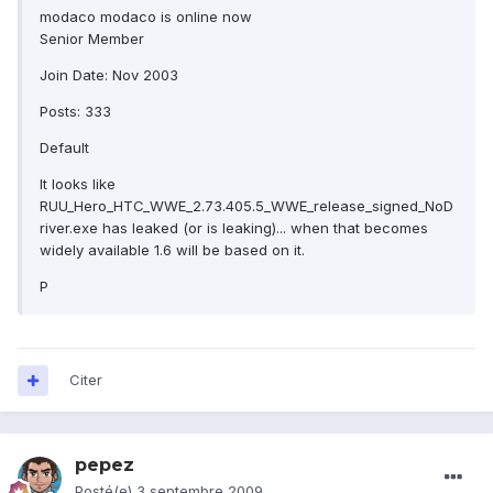
modaco modaco is online now
Senior Member
Join Date: Nov 2003
Posts: 333
Default
It looks like
RUU_Hero_HTC_WWE_2.73.405.5_WWE_release_signed_NoD
river.exe has leaked (or is leaking)... when that becomes
widely available 1.6 will be based on it.
P
Citer
pepez
Posté(e)
3 septembre 2009