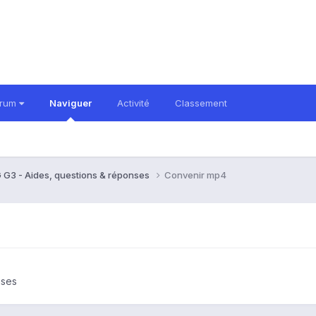
orum
Naviguer
Activité
Classement
 G3 - Aides, questions & réponses
Convenir mp4
nses