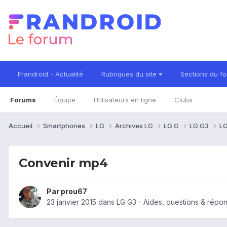
Frandroid - Actualité
Rubriques du site
Sections du f
Forums
Équipe
Utilisateurs en ligne
Clubs
Accueil
Smartphones
LG
Archives LG
LG G
LG G3
LG
Convenir mp4
Par
prou67
23 janvier 2015
dans
LG G3 - Aides, questions & répo