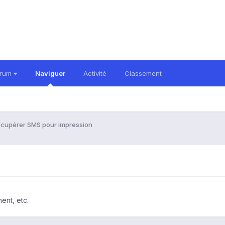
orum
Naviguer
Activité
Classement
cupérer SMS pour impression
ent, etc.