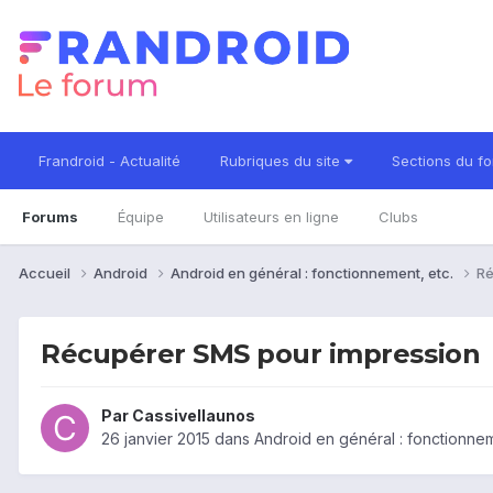
Frandroid - Actualité
Rubriques du site
Sections du f
Forums
Équipe
Utilisateurs en ligne
Clubs
Accueil
Android
Android en général : fonctionnement, etc.
Ré
Récupérer SMS pour impression
Par
Cassivellaunos
26 janvier 2015
dans
Android en général : fonctionnem