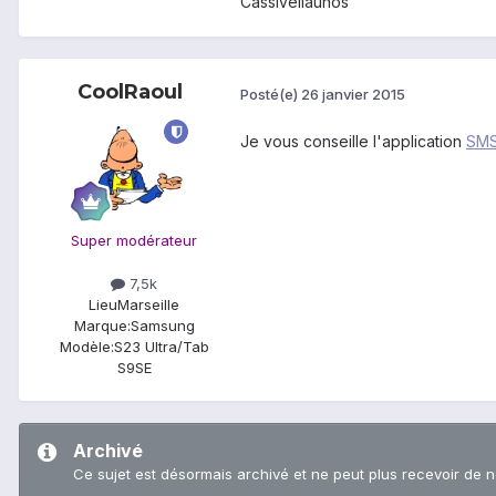
Cassivellaunos
CoolRaoul
Posté(e)
26 janvier 2015
Je vous conseille l'application
SMS
Super modérateur
7,5k
Lieu
Marseille
Marque:
Samsung
Modèle:
S23 Ultra/Tab
S9SE
Archivé
Ce sujet est désormais archivé et ne peut plus recevoir de 