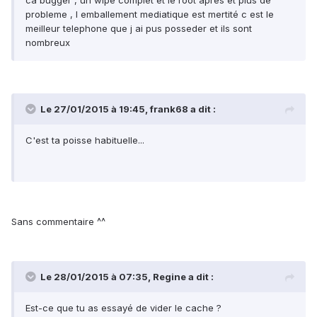
ca bugger , un wipe complet et le root apres et plus de
probleme , l emballement mediatique est mertité c est le
meilleur telephone que j ai pus posseder et ils sont
nombreux
Le 27/01/2015 à 19:45, frank68 a dit :
C'est ta poisse habituelle...
Sans commentaire ^^
Le 28/01/2015 à 07:35, Regine a dit :
Est-ce que tu as essayé de vider le cache ?