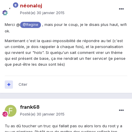
néonaloj
Posté(e)
30 janvier 2015
Merci @
, mais pour le coup, je le disais plus haut, wifi
@Regine
ok.
Maintenant c'est la quasi-impossibilité de répondre au tel (c'est
un comble, je dois rappeler à chaque fois), et la personalisation
qui revient sur "holo". Si quelqu'un sait comment virer un thème
qui est présent de base, ça me rendrait un fier service! (je pense
que peut-être les deux sont liés)
Citer
frank68
Posté(e)
30 janvier 2015
Tu as dû toucher un truc qui fallait pas ou alors lors du root y a
eu un plantage. Plutôt que de mettre des rustines reflash ton