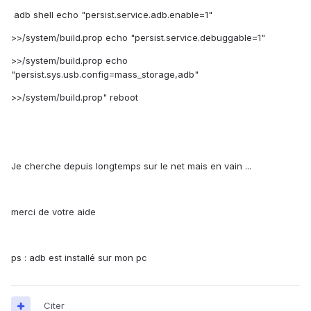
adb shell echo
"persist.service.adb.enable=1"
>>/system/
build
.
prop echo
"persist.service.debuggable=1"
>>
/system/
build
.
prop echo
"persist.sys.usb.config=mass_storage,adb"
>>
/system/
build
.
prop
" reboot
Je cherche depuis longtemps sur le net mais en vain ...
merci de votre aide
ps : adb est installé sur mon pc
Citer