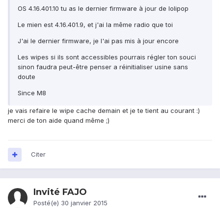
OS 4.16.401.10 tu as le dernier firmware à jour de lolipop
Le mien est 4.16.401.9, et j'ai la même radio que toi
J'ai le dernier firmware, je l'ai pas mis à jour encore
Les wipes si ils sont accessibles pourrais régler ton souci
sinon faudra peut-être penser a réinitialiser usine sans
doute
Since M8
je vais refaire le wipe cache demain et je te tient au courant :)
merci de ton aide quand même ;)
Citer
Invité FAJO
Posté(e)
30 janvier 2015