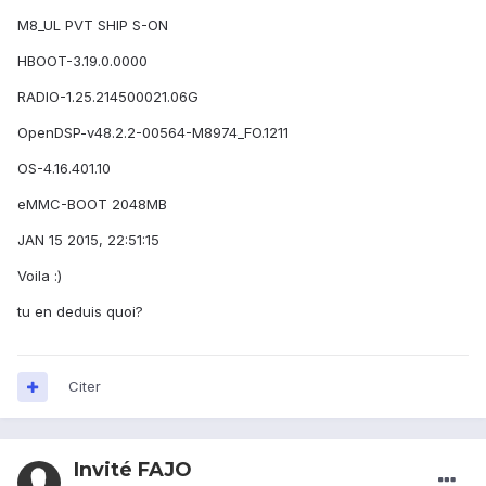
M8_UL PVT SHIP S-ON
HBOOT-3.19.0.0000
RADIO-1.25.214500021.06G
OpenDSP-v48.2.2-00564-M8974_FO.1211
OS-4.16.401.10
eMMC-BOOT 2048MB
JAN 15 2015, 22:51:15
Voila :)
tu en deduis quoi?
Citer
Invité FAJO