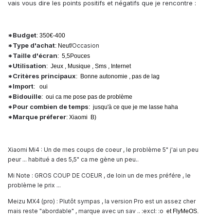
vais vous dire les points positifs et négatifs que je rencontre :
*Budget
: 350€-400
*Type d'achat
Occasion
: Neuf/
*Taille d'écran
: 5,5Pouces
*Utilisation
: Jeux , Musique , Sms , Internet
*Critères principaux
: Bonne autonomie , pas de lag
*Import
: oui
*Bidouille
: oui ca me pose pas de problème
*Pour combien de temps
: jusqu'à ce que je me lasse haha
*Marque préferer
: Xiaomi B)
Xiaomi Mi4 : Un de mes coups de coeur , le problème 5" j'ai un peu
peur ... habitué a des 5,5" ca me gène un peu..
Mi Note : GROS COUP DE COEUR , de loin un de mes préfére , le
problème le prix ...
Meizu MX4 (pro) : Plutôt sympas , la version Pro est un assez cher
mais reste "abordable" , marque avec un sav .. :excl: :o
et FlyMeOS.