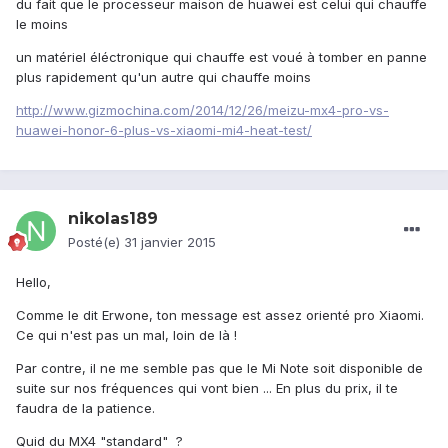
du fait que le processeur maison de huawei est celui qui chauffe
le moins
un matériel éléctronique qui chauffe est voué à tomber en panne
plus rapidement qu'un autre qui chauffe moins
http://www.gizmochina.com/2014/12/26/meizu-mx4-pro-vs-
huawei-honor-6-plus-vs-xiaomi-mi4-heat-test/
nikolas189
Posté(e)
31 janvier 2015
Hello,
Comme le dit Erwone, ton message est assez orienté pro Xiaomi.
Ce qui n'est pas un mal, loin de là !
Par contre, il ne me semble pas que le Mi Note soit disponible de
suite sur nos fréquences qui vont bien ... En plus du prix, il te
faudra de la patience.
Quid du MX4 "standard" ?