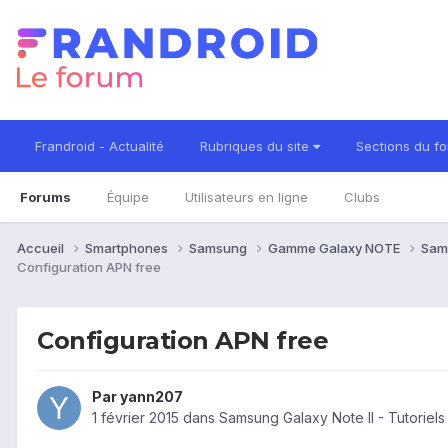
Frandroid - Actualité
Rubriques du site
Sections du f
Forums
Équipe
Utilisateurs en ligne
Clubs
Accueil
Smartphones
Samsung
Gamme Galaxy NOTE
Sam
Configuration APN free
Configuration APN free
Par
yann207
1 février 2015
dans
Samsung Galaxy Note II - Tutoriel