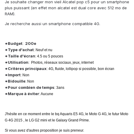
Je souhaite changer mon vieil Alcatel pop c5 pour un smartphone
plus puissant (en effet mon alcatel est dual core avec 512 mo de
RAM).
Je recherche aussi un smartphone compatible 4G.
*Budget
200e
:
*Type d'achat
: Neuf et nu
*Taille d'écran
: 4.5 ou 5 pouces
*Utilisation
: Photos, réseaux sociaux, jeux, internet
*Critères principaux
: 4G, fluide, lollipop si possible, bon écran
*Import
: Non
*Bidouille
: Non
*Pour combien de temps
: 3ans
*Marque à éviter
: Aucune
J'hésite en ce moment entre le bq Aquaris E5 4G, le Moto G 4G, le futur Moto
G 4G 2015 , le LG G2 mini et le Galaxy Grand Prime.
Si vous avez d'autres proposition je suis preneur.