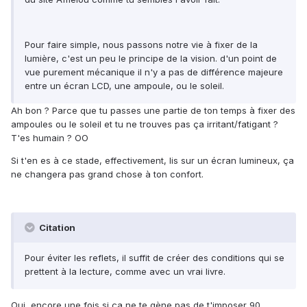
Pour faire simple, nous passons notre vie à fixer de la
lumière, c'est un peu le principe de la vision. d'un point de
vue purement mécanique il n'y a pas de différence majeure
entre un écran LCD, une ampoule, ou le soleil.
Ah bon ? Parce que tu passes une partie de ton temps à fixer des
ampoules ou le soleil et tu ne trouves pas ça irritant/fatigant ?
T'es humain ? OO
Si t'en es à ce stade, effectivement, lis sur un écran lumineux, ça
ne changera pas grand chose à ton confort.
Citation
Pour éviter les reflets, il suffit de créer des conditions qui se
prettent à la lecture, comme avec un vrai livre.
Oui, encore une fois si ça ne te gène pas de t'imposer 90