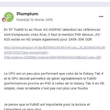
Plumplum
Posté(e)
12 février 2015
En 10" FullHD tu as l'Acer A3-A20FHD (attention les références
sont trompeuses chez Acer, il faut la mention FHD dessus...A3-
A20 existe en HD simple également) pour 240€-30€ ODR
http://www.amazon.fr/dp/B00NAOXIUW/ref=asc_df_B00NAOXIUW
24357553/?tag=googshopfr-
21&creative=22686&creativeASIN=B00NAOXIUW&linkCode=df0
Le CPU est un peu plus performant que celui de la Galaxy Tab 4
et le GPU devrait permettre de gérer agréablement le FullHD
(performances proche en FHD à celles de la Galaxy Tab 4 en HD
simple)...mais la tablette n'est pas non plus une foudre
Je pense que la FullHD est importante pour la lecture et
t'apportera un gros plus