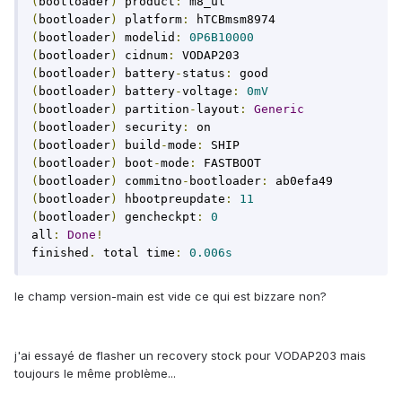
(
bootloader
)
 product
:
(
bootloader
)
 platform
:
(
bootloader
)
 modelid
:
0P6B10000
(
bootloader
)
 cidnum
:
(
bootloader
)
 battery
-
status
:
(
bootloader
)
 battery
-
voltage
:
0mV
(
bootloader
)
 partition
-
layout
:
Generic
(
bootloader
)
 security
:
(
bootloader
)
 build
-
mode
:
(
bootloader
)
 boot
-
mode
:
(
bootloader
)
 commitno
-
bootloader
:
(
bootloader
)
 hbootpreupdate
:
11
(
bootloader
)
 gencheckpt
:
0
all
:
Done
!
finished
.
 total time
:
0.006s
le champ version-main est vide ce qui est bizzare non?
j'ai essayé de flasher un recovery stock pour VODAP203 mais
toujours le même problème...