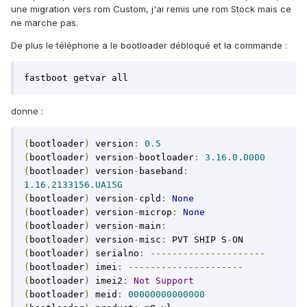
une migration vers rom Custom, j'ai remis une rom Stock mais ce
ne marche pas.
De plus le téléphone a le bootloader débloqué et la commande :
fastboot getvar all
donne :
(
bootloader
)
 version
:
0.5
(
bootloader
)
 version
-
bootloader
:
3.16
.
0.0000
(
bootloader
)
 version
-
baseband
:
1.16
.
2133156.UA15G
(
bootloader
)
 version
-
cpld
:
None
(
bootloader
)
 version
-
microp
:
None
(
bootloader
)
 version
-
main
:
(
bootloader
)
 version
-
misc
:
 PVT SHIP S
-
(
bootloader
)
 serialno
:
---------------------
(
bootloader
)
 imei
:
---------------------
(
bootloader
)
 imei2
:
Not
Support
(
bootloader
)
 meid
:
00000000000000