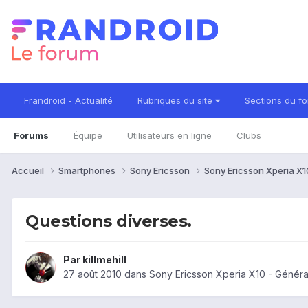
Frandroid - Actualité
Rubriques du site
Sections du f
Forums
Équipe
Utilisateurs en ligne
Clubs
Accueil
Smartphones
Sony Ericsson
Sony Ericsson Xperia X
Questions diverses.
Par
killmehill
27 août 2010
dans
Sony Ericsson Xperia X10 - Généra