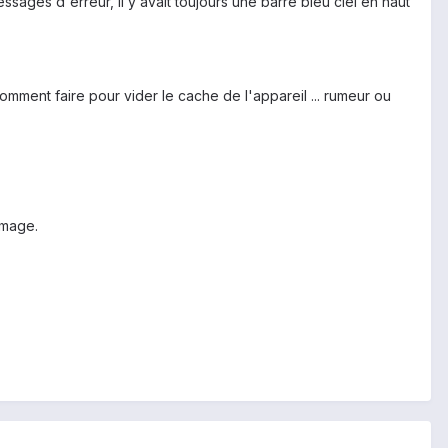
ssages d'erreur, il y avait toujours une barre bleu ciel en haut
mment faire pour vider le cache de l'appareil ... rumeur ou
image.