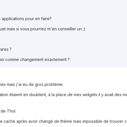
s applications pour en faire?
et mais si vous pourriez m'en conseiller un ;)
wares ?
e quoi comme changement exactement ?
mes mais j'ai eu de gros problème.
ation étaient en doublent, à la place de mes widgets il y avait des me
t de Thol.
 le cache après avoir changé de thème mais impossible de trouver co