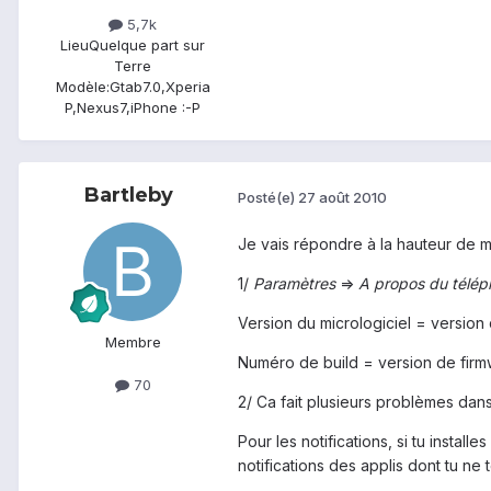
5,7k
Lieu
Quelque part sur
Terre
Modèle:
Gtab7.0,Xperia
P,Nexus7,iPhone :-P
Bartleby
Posté(e)
27 août 2010
Je vais répondre à la hauteur de m
1/
Paramètres
=>
A propos du télé
Version du micrologiciel = version 
Membre
Numéro de build = version de fir
70
2/ Ca fait plusieurs problèmes dans
Pour les notifications, si tu instal
notifications des applis dont tu ne 