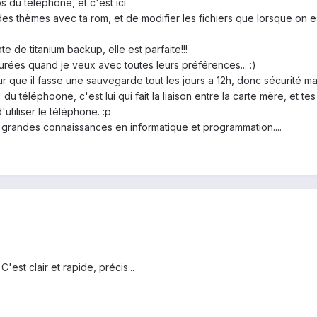
 du téléphone, et c'est ici
 des thèmes avec ta rom, et de modifier les fichiers que lorsque on est
ate de titanium backup, elle est parfaite!!!
urées quand je veux avec toutes leurs préférences... :)
ur que il fasse une sauvegarde tout les jours a 12h, donc sécurité ma
u téléphoone, c'est lui qui fait la liaison entre la carte mère, et tes i
'utiliser le téléphone. :p
s grandes connaissances en informatique et programmation....
)
'est clair et rapide, précis...