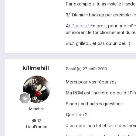
Par exemple si tu as installé Handce
3/ Titanium backup par exemple (mai
4/
Cadeau !
En gros, pour une même
améliorent le fonctionnement du t
Edit:
grilled... et pas qu'un peu ;)
killmehill
Posté(e)
27 août 2010
Merci pour vos réponses.
Ma ROM est "numéro de build: R1FA
Sinon j'ai d'autres questions:
Membre
Question 2:
12
J'ai rooté mon tel et testé des thè
Lieu
France