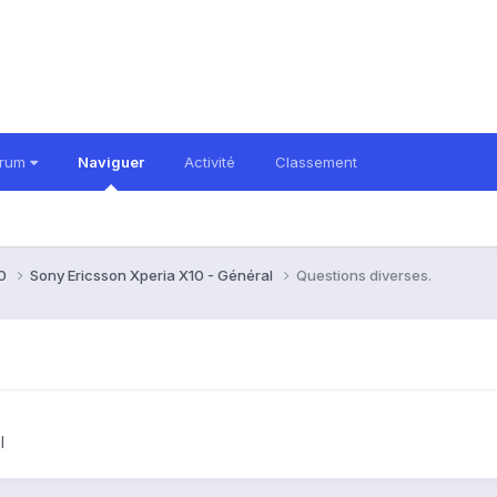
orum
Naviguer
Activité
Classement
10
Sony Ericsson Xperia X10 - Général
Questions diverses.
l