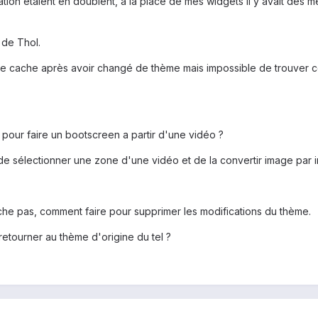
ation étaient en doublent, à la place de mes widgets il y avait des me
t de Thol.
 le cache après avoir changé de thème mais impossible de trouver co
 pour faire un bootscreen a partir d'une vidéo ?
e sélectionner une zone d'une vidéo et de la convertir image par 
che pas, comment faire pour supprimer les modifications du thème.
retourner au thème d'origine du tel ?