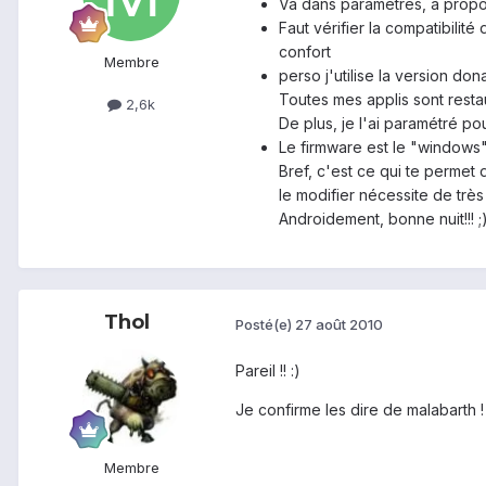
Va dans paramètres, a propos
Faut vérifier la compatibilité
confort
Membre
perso j'utilise la version don
Toutes mes applis sont resta
2,6k
De plus, je l'ai paramétré po
Le firmware est le "windows" d
Bref, c'est ce qui te permet d
le modifier nécessite de trè
Androidement, bonne nuit!!! ;
Thol
Posté(e)
27 août 2010
Pareil !! :)
Je confirme les dire de malabarth ! C
Membre