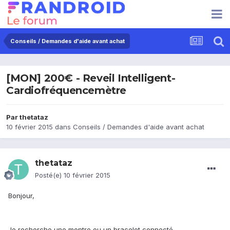
Conseils / Demandes d'aide avant achat
[MON] 200€ - Reveil Intelligent-
Cardiofréquencemètre
Par
thetataz
10 février 2015
dans
Conseils / Demandes d'aide avant achat
thetataz
Posté(e)
10 février 2015
Bonjour,
Je recherche une montre ou un bracelet connecté.