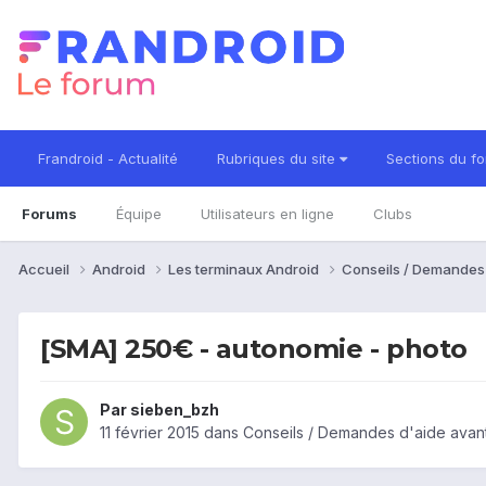
Frandroid - Actualité
Rubriques du site
Sections du f
Forums
Équipe
Utilisateurs en ligne
Clubs
Accueil
Android
Les terminaux Android
Conseils / Demandes
[SMA] 250€ - autonomie - photo
Par
sieben_bzh
11 février 2015
dans
Conseils / Demandes d'aide avan