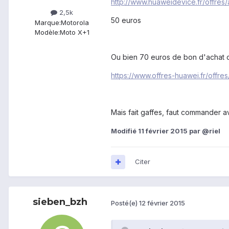
http://www.huaweidevice.fr/offre
2,5k
50 euros
Marque:
Motorola
Modèle:
Moto X+1
Ou bien 70 euros de bon d'achat 
https://www.offres-huawei.fr/offr
Mais fait gaffes, faut commander a
Modifié
11 février 2015
par @riel
Citer
sieben_bzh
Posté(e)
12 février 2015