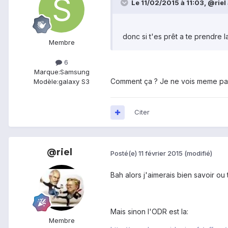
Le 11/02/2015 à 11:03, @riel a
donc si t'es prêt a te prendre 
Membre
6
Marque:
Samsung
Comment ça ? Je ne vois meme pa
Modèle:
galaxy S3
Citer
@riel
Posté(e)
11 février 2015
(modifié)
Bah alors j'aimerais bien savoir ou
Mais sinon l'ODR est la:
Membre