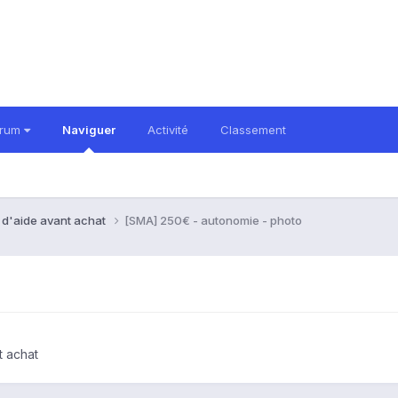
orum
Naviguer
Activité
Classement
 d'aide avant achat
[SMA] 250€ - autonomie - photo
t achat