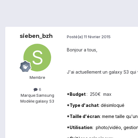
sieben_bzh
Posté(e)
11 février 2015
Bonjour a tous,
J'ai actuellement un galaxy S3 qui 
Membre
6
*Budget
: 250€ max
Marque:
Samsung
Modèle:
galaxy S3
*Type d'achat
: désimloqué
*Taille d'écran
: meme taille qu'un
*Utilisation
: photo/vidéo, gesti