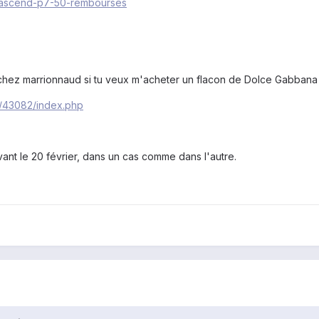
s/ascend-p7-50-rembourses
chez marrionnaud si tu veux m'acheter un flacon de Dolce Gabban
es/43082/index.php
vant le 20 février, dans un cas comme dans l'autre.