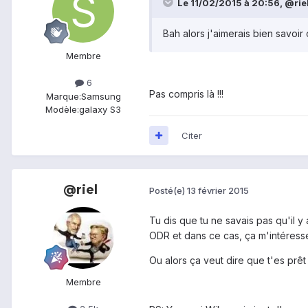
Le 11/02/2015 à 20:56, @riel 
Bah alors j'aimerais bien savoir 
Membre
6
Pas compris là !!!
Marque:
Samsung
Modèle:
galaxy S3
Citer
@riel
Posté(e)
13 février 2015
Tu dis que tu ne savais pas qu'il 
ODR et dans ce cas, ça m'intéresse
Ou alors ça veut dire que t'es prê
Membre