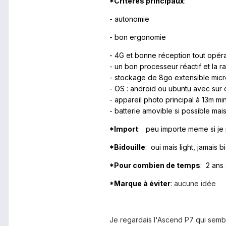
*Critères principaux
:
- autonomie
- bon ergonomie
- 4G et bonne réception tout opér
- un bon processeur réactif et la r
- stockage de 8go extensible mic
- OS : android ou ubuntu
avec sur 
- appareil photo principal à 13m mi
- batterie amovible si possible mai
*Import
: peu importe meme si je 
*Bidouille
: oui mais light, jamais b
*Pour combien de temps
: 2 ans
*Marque à éviter
:
aucune idée
Je regardais l'Ascend P7 qui semb