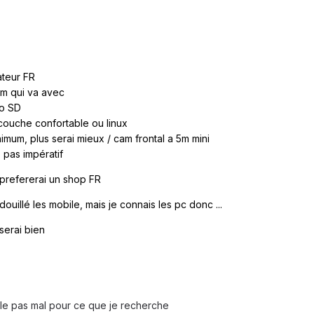
ateur FR
am qui va avec
ro SD
couche confortable ou linux
nimum, plus serai mieux / cam frontal a 5m mini
s pas impératif
prefererai un shop FR
idouillé les mobile, mais je connais les pc donc ...
 serai bien
le pas mal pour ce que je recherche