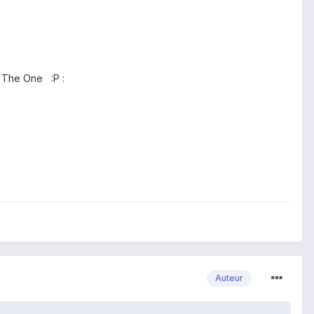
a The One :P :
Auteur