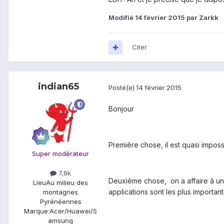
Modifié
14 février 2015
par Zarkk
Citer
indian65
Posté(e)
14 février 2015
Bonjour
Première chose, il est quasi impossi
Super modérateur
7,8k
Deuxième chose, on a affaire à un 
Lieu
Au milieu des
applications sont les plus importa
montagnes
Pyrénéennes
Marque:
Acer/Huawei/S
amsung