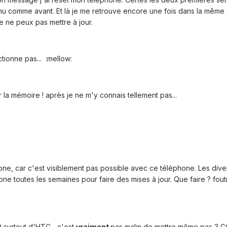
u comme avant. Et là je me retrouve encore une fois dans la même 
e ne peux pas mettre à jour.
ctionne pas... :mellow:
la mémoire ! après je ne m'y connais tellement pas...
e, car c'est visiblement pas possible avec ce téléphone. Les diver
one toutes les semaines pour faire des mises à jour. Que faire ? fout
 surtout d'HTC... c'est
vraiment
pas malin de mettre même pas 3 GO 