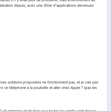
situation depuis, avec une 30ne d'applications devenues
ses solutions proposées ne fonctionnent pas, et je vais pas
re ce téléphone à la poubelle et aller chez Apple ? (pas les
de mémoire et de faire que toutes les applis vont dessus.....