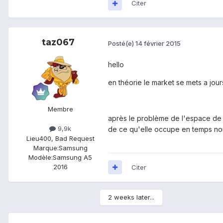
Citer
taz067
Posté(e)
14 février 2015
hello
en théorie le market se mets a jour
Membre
après le problème de l'espace de s
9,9k
de ce qu'elle occupe en temps normal
Lieu
400, Bad Request
Marque:
Samsung
Modèle:
Samsung A5
2016
Citer
2 weeks later...