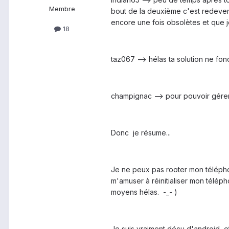
Membre
bout de la deuxième c'est redeven
encore une fois obsolètes et que j
18
taz067 --> hélas ta solution ne fon
champignac --> pour pouvoir gérer 
Donc je résume...
Je ne peux pas rooter mon téléphon
m'amuser à réinitialiser mon téléph
moyens hélas. -_- )
Je suis vraiment déçu d'android, et