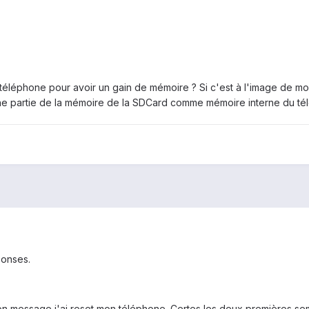
téléphone pour avoir un gain de mémoire ? Si c'est à l'image de mon 
 une partie de la mémoire de la SDCard comme mémoire interne du té
ponses.
n message j'ai reset mon téléphone. Certes les deux premières sema