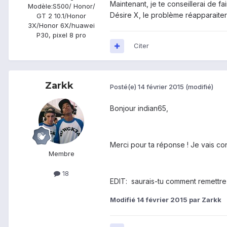
Maintenant, je te conseillerai de 
Modèle:
S500/ Honor/
Désire X, le problème réapparaiter
GT 2 10.1/Honor
3X/Honor 6X/huawei
P30, pixel 8 pro
Citer
Zarkk
Posté(e)
14 février 2015
(modifié)
Bonjour indian65,
Merci pour ta réponse ! Je vais con
Membre
18
EDIT: saurais-tu comment remettre 
Modifié
14 février 2015
par Zarkk