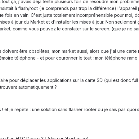
out ça, j'avais déjà tenté plusieurs fois de résoudre mon problèm
nsistait à flash/root (je comprends pas trop la différence) l'apparei
ue fois en vain. C'est juste totalement incompréhensible pour moi,
s mises à jour du Market et d'installer les mises à jour. Non seuleme
rket, comme vous pouvez le constater sur le screen. (que je ne sai
ns doivent être obsolètes, mon market aussi, alors que j'ai une cart
mémoire téléphone - et pour couronner le tout : mon téléphone rame
e pour déplacer les applications sur la carte SD (qui est donc full 
retrouvent automatiquement ?
et je répète : une solution sans flasher rooter ou je sais pas quoi s
se d'un HTC Desire X ! (dieu qu'il est naze)