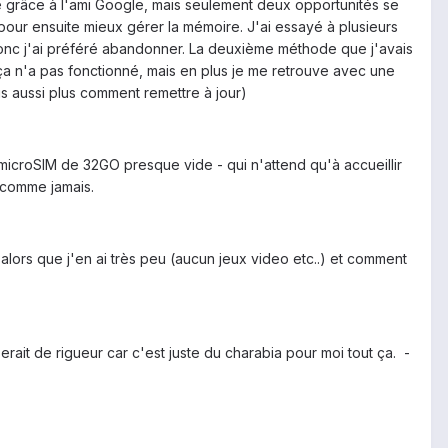
e grâce à l'ami Google, mais seulement deux opportunités se
l pour ensuite mieux gérer la mémoire. J'ai essayé à plusieurs
 donc j'ai préféré abandonner. La deuxième méthode que j'avais
nt ça n'a pas fonctionné, mais en plus je me retrouve avec une
s aussi plus comment remettre à jour)
e microSIM de 32GO presque vide - qui n'attend qu'à accueillir
 comme jamais.
alors que j'en ai très peu (aucun jeux video etc..) et comment
erait de rigueur car c'est juste du charabia pour moi tout ça. -