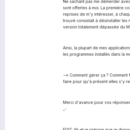
Ne sachant pas me démerder avec t
sont offertes à moi. La première co
reprises de m'y intéresser, à chaq
trouvé consistait à désinstaller le
version totalement dépassée du Ma
Ainsi, la plupart de mes applicatio
les programmes installés dans la 
--> Comment gérer ça ? Comment fair
faire pour qu'à présent elles s'y 
Merci d'avance pour vos réponses ! 
_-
EDIT: Ah et je précise que je dispo