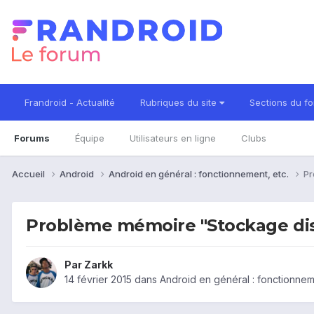
Frandroid - Actualité
Rubriques du site
Sections du f
Forums
Équipe
Utilisateurs en ligne
Clubs
Accueil
Android
Android en général : fonctionnement, etc.
Pr
Problème mémoire "Stockage disp
Par
Zarkk
14 février 2015
dans
Android en général : fonctionnem