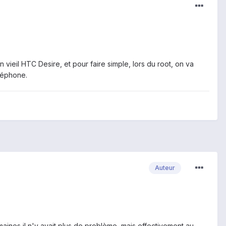
vieil HTC Desire, et pour faire simple, lors du root, on va
léphone.
Auteur
ines il n'y avait plus de problème, mais effectivement au