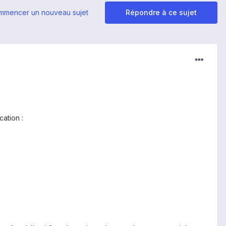
mmencer un nouveau sujet
Répondre à ce sujet
cation :