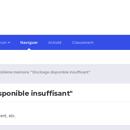
orum
Naviguer
Activité
Classement
oblème mémoire "Stockage disponible insuffisant"
onible insuffisant"
ent, etc.