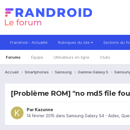
Frandroid - Actualité
Rubriques du site
Sections du f
Forums
Équipe
Utilisateurs en ligne
Clubs
Accueil
Smartphones
Samsung
Gamme Galaxy S
Samsung
[Problème ROM] "no md5 file fo
Par
Kazunne
14 février 2015
dans
Samsung Galaxy S4 - Aides, Que