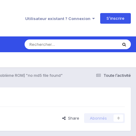
S’inscrire
Utilisateur existant ? Connexion
roblème ROM] "no md5 file found"
Toute l’activité
Share
Abonnés
0