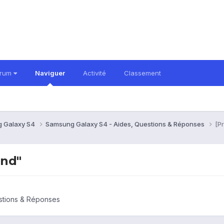
orum
Naviguer
Activité
Classement
 Galaxy S4
Samsung Galaxy S4 - Aides, Questions & Réponses
[P
und"
stions & Réponses