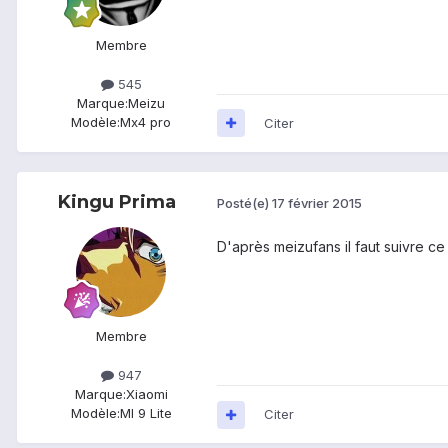
Membre
545
Marque:
Meizu
Modèle:
Mx4 pro
Citer
Kingu Prima
Posté(e)
17 février 2015
D'après meizufans il faut suivre ce 
Membre
947
Marque:
Xiaomi
Modèle:
MI 9 Lite
Citer