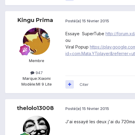
Kingu Prima
Posté(e)
15 février 2015
Essaye SuperTube
http://forum.
ou
Viral Popup
https://play.google.co
id=com.Mata.YTplayer&referre
Membre
947
Marque:
Xiaomi
Modèle:
MI 9 Lite
Citer
thelolo13008
Posté(e)
15 février 2015
J'ai essayé les deux j'ai du 720m