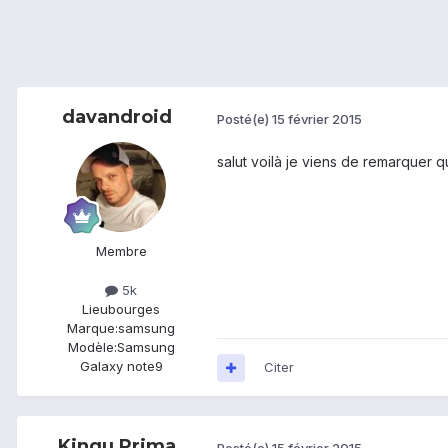
davandroid
Posté(e)
15 février 2015
salut voilà je viens de remarquer 
Membre
5k
Lieu
bourges
Marque:
samsung
Modèle:
Samsung
Galaxy note9
Citer
Kingu Prima
Posté(e)
15 février 2015