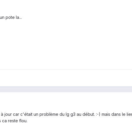
n pote la...
 jour car c'était un problème du lg g3 au début. :-) mais dans le lien m
 ca reste flou.