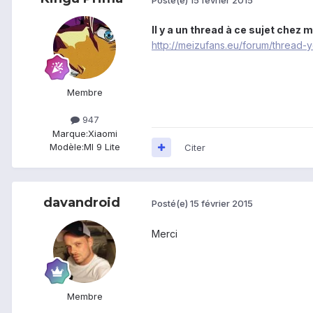
Il y a un thread à ce sujet chez 
http://meizufans.eu/forum/thread
Membre
947
Marque:
Xiaomi
Modèle:
MI 9 Lite
Citer
davandroid
Posté(e)
15 février 2015
Merci
Membre