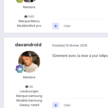
Membre
545
Marque:
Meizu
Modèle:
Mx4 pro
Citer
davandroid
Posté(e)
15 février 2015
Sûrement avec la mise à jour lollipo
Membre
5k
Lieu
bourges
Marque:
samsung
Modèle:
Samsung
Galaxy note9
Citer