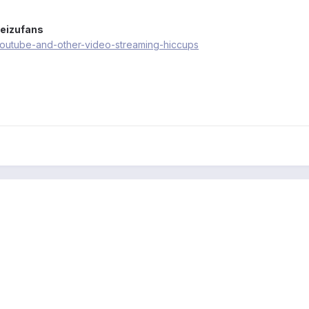
meizufans
-youtube-and-other-video-streaming-hiccups