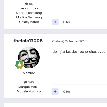
5k
Lieu
bourges
Marque:
samsung
Modèle:
Samsung
Galaxy note9
Citer
thelolo13008
Posté(e)
15 février 2015
Idem j'ai fait des recherches avec 
Membre
545
Marque:
Meizu
Modèle:
Mx4 pro
Citer