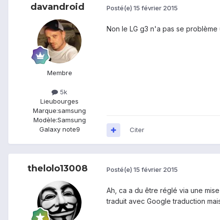
davandroid
Posté(e)
15 février 2015
Non le LG g3 n'a pas se problème u
Membre
5k
Lieu
bourges
Marque:
samsung
Modèle:
Samsung
Galaxy note9
Citer
thelolo13008
Posté(e)
15 février 2015
Ah, ca a du être réglé via une mise à
traduit avec Google traduction mais