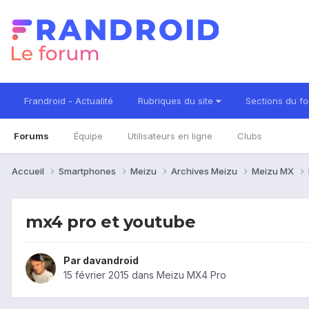
Frandroid - Actualité
Rubriques du site
Sections du f
Forums
Équipe
Utilisateurs en ligne
Clubs
Accueil
Smartphones
Meizu
Archives Meizu
Meizu MX
mx4 pro et youtube
Par
davandroid
15 février 2015
dans
Meizu MX4 Pro