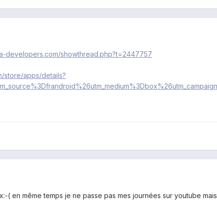
xda-developers.com/showthread.php?t=2447757
m/store/apps/details?
r=utm_source%3Dfrandroid%26utm_medium%3Dbox%26utm_campai
ax:-( en même temps je ne passe pas mes journées sur youtube mais 