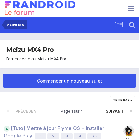
Meizu MX
Meizu MX4 Pro
Forum dédié au Meizu MX4 Pro
Commencer un nouveau sujet
TRIER PAR
PRÉCÉDENT
Page 1 sur 4
SUIVANT
[Tuto] Mettre à jour Flyme OS + Installer
Google Play
1
2
3
4
7