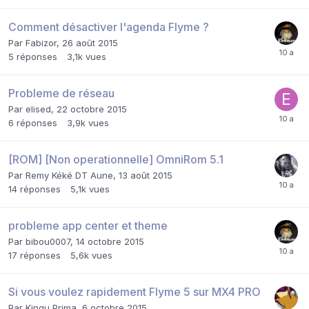
Comment désactiver l'agenda Flyme ?
Par
Fabizor
,
26 août 2015
5
réponses
3,1k
vues
Probleme de réseau
Par
elised
,
22 octobre 2015
6
réponses
3,9k
vues
[ROM] [Non operationnelle] OmniRom 5.1
Par
Remy Kéké DT Aune
,
13 août 2015
14
réponses
5,1k
vues
probleme app center et theme
Par
bibou0007
,
14 octobre 2015
17
réponses
5,6k
vues
Si vous voulez rapidement Flyme 5 sur MX4 PRO
Par
Kingu Prima
,
6 octobre 2015