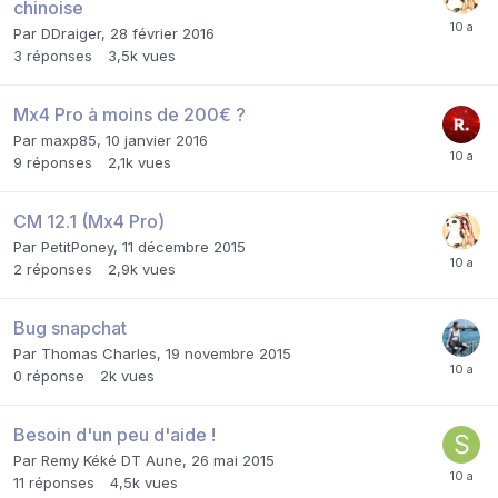
chinoise
Par
DDraiger
,
28 février 2016
3
réponses
3,5k
vues
Mx4 Pro à moins de 200€ ?
Par
maxp85
,
10 janvier 2016
9
réponses
2,1k
vues
CM 12.1 (Mx4 Pro)
Par
PetitPoney
,
11 décembre 2015
2
réponses
2,9k
vues
Bug snapchat
Par
Thomas Charles
,
19 novembre 2015
0
réponse
2k
vues
Besoin d'un peu d'aide !
Par
Remy Kéké DT Aune
,
26 mai 2015
11
réponses
4,5k
vues