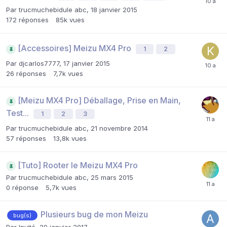
Par
trucmuchebidule abc
,
18 janvier 2015
172
réponses
85k
vues
[Accessoires] Meizu MX4 Pro
1
2
Par
djcarlos7777
,
17 janvier 2015
26
réponses
7,7k
vues
[Meizu MX4 Pro] Déballage, Prise en Main,
Test...
1
2
3
Par
trucmuchebidule abc
,
21 novembre 2014
57
réponses
13,8k
vues
[Tuto] Rooter le Meizu MX4 Pro
Par
trucmuchebidule abc
,
25 mars 2015
0
réponse
5,7k
vues
Plusieurs bug de mon Meizu
bug(s)
Par Invité,
29 janvier 2017