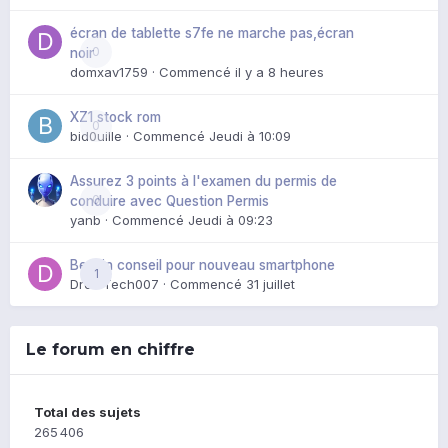
écran de tablette s7fe ne marche pas,écran
0
noir
domxav1759
· Commencé
il y a 8 heures
XZ1 stock rom
0
bid0uille
· Commencé
Jeudi à 10:09
Assurez 3 points à l'examen du permis de
0
conduire avec Question Permis
yanb
· Commencé
Jeudi à 09:23
Besoin conseil pour nouveau smartphone
1
DroidTech007
· Commencé
31 juillet
Le forum en chiffre
Total des sujets
265 406