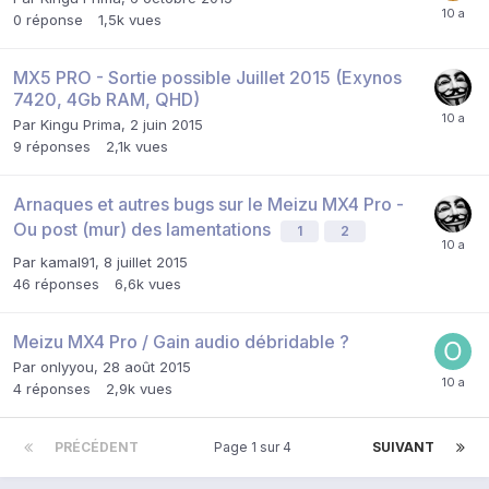
0
réponse
1,5k
vues
MX5 PRO - Sortie possible Juillet 2015 (Exynos
7420, 4Gb RAM, QHD)
Par
Kingu Prima
,
2 juin 2015
9
réponses
2,1k
vues
Arnaques et autres bugs sur le Meizu MX4 Pro -
Ou post (mur) des lamentations
1
2
Par
kamal91
,
8 juillet 2015
46
réponses
6,6k
vues
Meizu MX4 Pro / Gain audio débridable ?
Par
onlyyou
,
28 août 2015
4
réponses
2,9k
vues
PRÉCÉDENT
Page 1 sur 4
SUIVANT