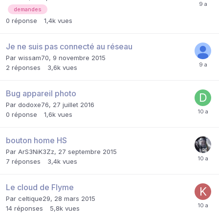
demandes
0
réponse
1,4k
vues
Je ne suis pas connecté au réseau
Par
wissam70
,
9 novembre 2015
2
réponses
3,6k
vues
Bug appareil photo
Par
dodoxe76
,
27 juillet 2016
0
réponse
1,6k
vues
bouton home HS
Par
ArS3NiK3Zz
,
27 septembre 2015
7
réponses
3,4k
vues
Le cloud de Flyme
Par
celtique29
,
28 mars 2015
14
réponses
5,8k
vues