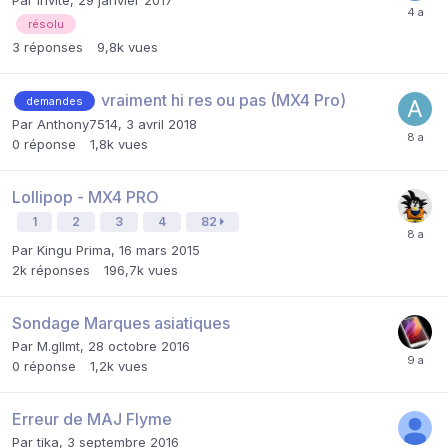
résolu
3
réponses
9,8k
vues
vraiment hi res ou pas (MX4 Pro)
demandes
Par
Anthony7514
,
3 avril 2018
0
réponse
1,8k
vues
Lollipop - MX4 PRO
1
2
3
4
82
Par
Kingu Prima
,
16 mars 2015
2k
réponses
196,7k
vues
Sondage Marques asiatiques
Par
M.gllmt
,
28 octobre 2016
0
réponse
1,2k
vues
Erreur de MAJ Flyme
Par
tika
,
3 septembre 2016