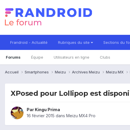
Frandroid - Actualité
Rubriques du site
Sections du f
Forums
Équipe
Utilisateurs en ligne
Clubs
Accueil
Smartphones
Meizu
Archives Meizu
Meizu MX
XPosed pour Lollipop est disponi
Par
Kingu Prima
16 février 2015
dans
Meizu MX4 Pro