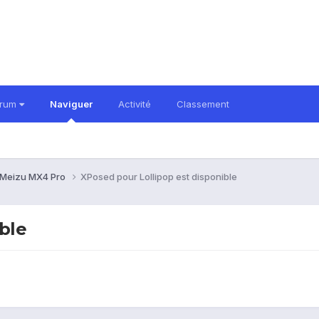
orum
Naviguer
Activité
Classement
Meizu MX4 Pro
XPosed pour Lollipop est disponible
ble